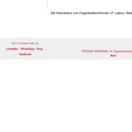
Get in contact with us:
-
-
LinkedIn
-
WhatsApp
Xing
WIENER AKADEMIE für Organisationsen
facebook
Mail