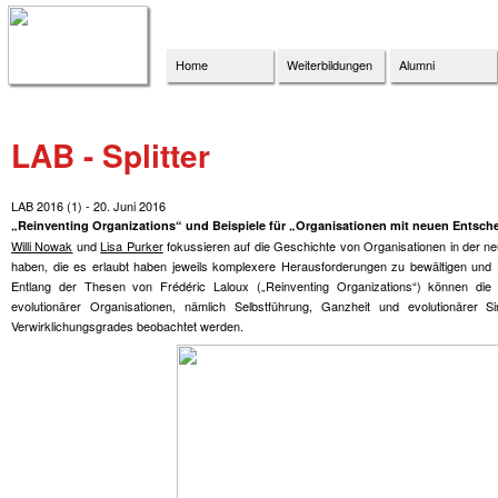
Home
Weiterbildungen
Alumni
LAB - Splitter
LAB 2016 (1) - 20. Juni 2016
„Reinventing Organizations“ und Beispiele für „Organisationen mit neuen Ents
Willi Nowak
und
Lisa Purker
fokussieren auf die Geschichte von Organisationen in der n
haben, die es erlaubt haben jeweils komplexere Herausforderungen zu bewältigen un
Entlang der Thesen von Frédéric Laloux („Reinventing Organizations“) können die 
evolutionärer Organisationen, nämlich Selbstführung, Ganzheit und evolutionärer Si
Verwirklichungsgrades beobachtet werden.