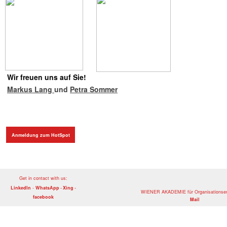
Wir freuen uns auf Sie!
Markus Lang
und
Petra Sommer
Anmeldung zum HotSpot
Get in contact with us:
-
-
LinkedIn
-
WhatsApp
Xing
WIENER AKADEMIE für Organisationsen
facebook
Mail