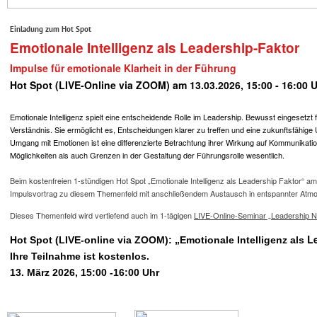
Einladung zum Hot Spot
Emotionale Intelligenz als Leadership-Faktor
Impulse für emotionale Klarheit in der Führung
Hot Spot (LIVE-Online via ZOOM) am 13.03.2026, 15:00 - 16:00 
Emotionale Intelligenz spielt eine entscheidende Rolle im Leadership. Bewusst eingesetzt 
Verständnis. Sie ermöglicht es, Entscheidungen klarer zu treffen und eine zukunftsfähige 
Umgang mit Emotionen ist eine differenzierte Betrachtung ihrer Wirkung auf Kommunikati
Möglichkeiten als auch Grenzen in der Gestaltung der Führungsrolle wesentlich.
Beim kostenfreien 1-stündigen Hot Spot „Emotionale Intelligenz als Leadership Faktor“ a
Impulsvortrag zu diesem Themenfeld mit anschließendem Austausch in entspannter Atm
Dieses Themenfeld wird vertiefend auch im 1-tägigen
LIVE-Online-Seminar „Leadership 
L
Hot Spot (LIVE-online via ZOOM): „Emotionale Intelligenz als
Ihre Teilnahme ist kostenlos.
13. März 2026, 15:00 -16:00 Uhr