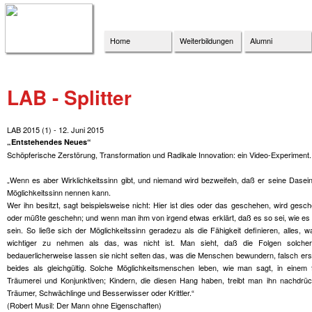
Home
Weiterbildungen
Alumni
LAB - Splitter
LAB 2015 (1) - 12. Juni 2015
„Entstehendes Neues“
Schöpferische Zerstörung, Transformation und Radikale Innovation: ein Video-Experiment.
„Wenn es aber Wirklichkeitssinn gibt, und niemand wird bezweifeln, daß er seine Das
Möglichkeitssinn nennen kann.
Wer ihn besitzt, sagt beispielsweise nicht: Hier ist dies oder das geschehen, wird gesc
oder müßte geschehn; und wenn man ihm von irgend etwas erklärt, daß es so sei, wie es 
sein. So ließe sich der Möglichkeitssinn geradezu als die Fähigkeit definieren, alles,
wichtiger zu nehmen als das, was nicht ist. Man sieht, daß die Folgen solche
bedauerlicherweise lassen sie nicht selten das, was die Menschen bewundern, falsch ers
beides als gleichgültig. Solche Möglichkeitsmenschen leben, wie man sagt, in einem 
Träumerei und Konjunktiven; Kindern, die diesen Hang haben, treibt man ihn nachdrü
Träumer, Schwächlinge und Besserwisser oder Krittler.“
(Robert Musil: Der Mann ohne Eigenschaften)