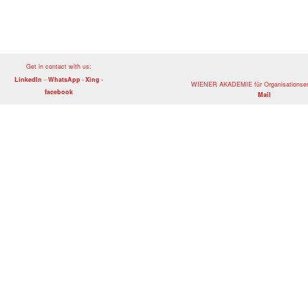
Get in contact with us:
-
-
LinkedIn
-
WhatsApp
Xing
WIENER AKADEMIE für Organisationsen
facebook
Mail